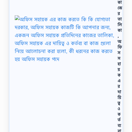
কা
জে
র
তা
লি
কা
,
অ
ফি
স
স
হা
য়
ক
এ
র
দা
য়ি
ত্ব
ও
ক
র্ত
ব্য
বা