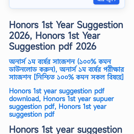
স
হা
য়
ক
Honors 1st Year Suggestion
এ
র
2026, Honors 1st Year
কা
জ
Suggestion pdf 2026
ক
র
তে
অনার্স ১ম বর্ষের সাজেশন (১০০% কমন
কি
কি
ডাউনলোড করুন), অনার্স ১ম বর্ষের পরীক্ষার
যো
সাজেশন [নিশ্চিত ১০০% কমন সকল বিষয়ে]
গ্য
তা
দ
Honors 1st year suggestion pdf
র
download, Honors 1st year supuer
কা
র
suggestion pdf, Honors 1st year
চ
suggestion pdf
তু
র্থ
শ্রে
Honors 1st year suggestion
ণী