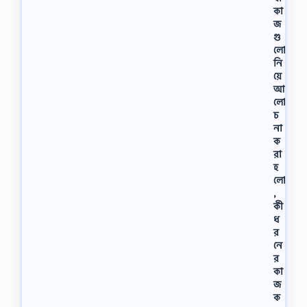
কা
জ
গু
লো
নি
য়ে
আ
লো
চ
না
ক
রা
হ
লো
,
কী
ধ
র
নে
র
কা
জ
ক